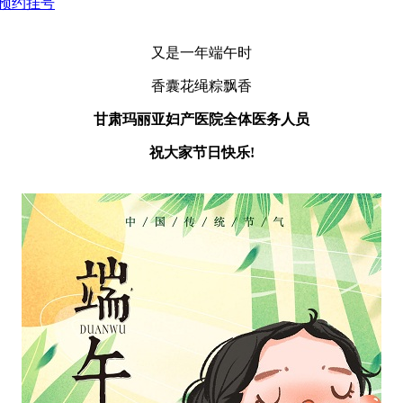
|预约挂号
又是一年端午时
香囊花绳粽飘香
甘肃玛丽亚妇产医院全体医务人员
祝大家节日快乐!