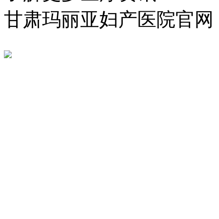
甘肃玛丽亚妇产医院官网
医院预约挂号平台
公告：网络预约在线挂号
您的姓名：
您的电话：
就诊科室：
病情简述：
* 信息已加密，请放心填