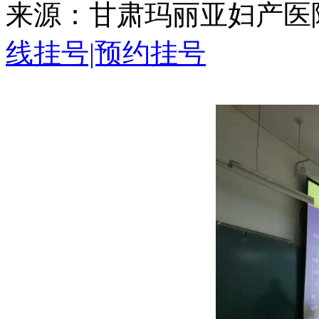
来源：甘肃玛丽亚妇产医院 
线挂号|预约挂号